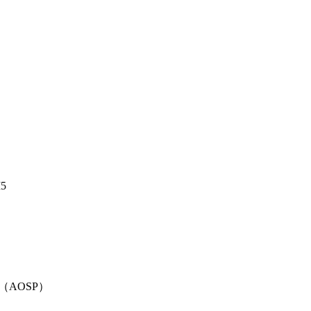
I5
（AOSP）