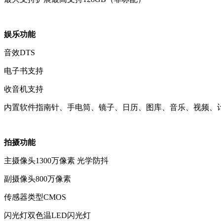
娱乐功能
音效
DTS
电子书
支持
收音机
支持
内置软件
指南针、手电筒、镜子、日历、图库、音乐、视频、
拍摄功能
主摄像头
1300万像素 光学防抖
副摄像头
800万像素
传感器类型
CMOS
闪光灯
双色温LED闪光灯