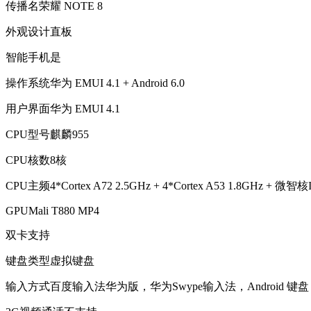
传播名
荣耀 NOTE 8
外观设计
直板
智能手机
是
操作系统
华为 EMUI 4.1 + Android 6.0
用户界面
华为 EMUI 4.1
CPU型号
麒麟955
CPU核数
8核
CPU主频
4*Cortex A72 2.5GHz + 4*Cortex A53 1.8GHz + 微智核
GPU
Mali T880 MP4
双卡
支持
键盘类型
虚拟键盘
输入方式
百度输入法华为版，华为Swype输入法，Android 键盘