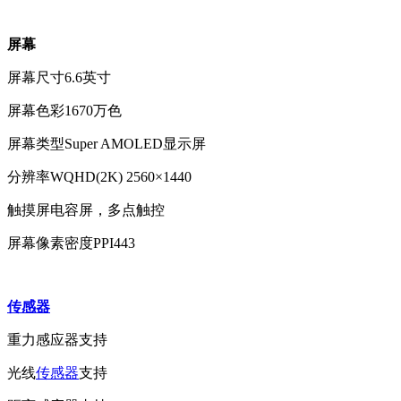
屏幕
屏幕尺寸
6.6英寸
屏幕色彩
1670万色
屏幕类型
Super AMOLED显示屏
分辨率
WQHD(2K) 2560×1440
触摸屏
电容屏，多点触控
屏幕像素密度PPI
443
传感器
重力感应器
支持
光线
传感器
支持