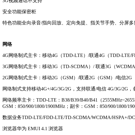
3G视频通话
不支持
安全功能
保密柜
特色功能
全向录音/指向回放、定向免提、指关节手势、分屏多
网络
4G网络制式
主卡：移动4G（TDD-LTE）/联通4G（TDD-LTE/FD
3G网络制式
主卡：移动3G（TD-SCDMA）/ 联通3G（WCDM
2G网络制式
主卡：移动2G（GSM）/联通2G（GSM）/电信2
网络制式
支持移动4G+/4G/3G/2G，支持联通/电信 4G/3
网络频率
主卡：TDD-LTE：B38/B39/B40/B41（2555MHz~26
GSM：850/900/1800/1900MHz；副卡：GSM：850
数据业务
TDD-LTE/FDD-LTE/TD-SCDMA/WCDMA/HSPA+/DC
浏览器
华为 EMUI 4.1 浏览器