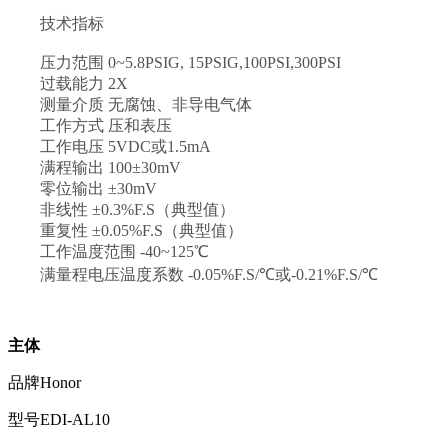
技术指标
压力范围 0~5.8PSIG, 15PSIG,100PSI,300PSI
过载能力 2X
测量介质 无腐蚀、非导电气体
工作方式 压和表压
工作电压 5VDC或1.5mA
满程输出 100±30mV
零位输出 ±30mV
非线性 ±0.3%F.S（典型值）
重复性 ±0.05%F.S（典型值）
工作温度范围 -40~125℃
满量程电压温度系数 -0.05%F.S/℃或-0.21%F.S/℃
主体
品牌
Honor
型号
EDI-AL10