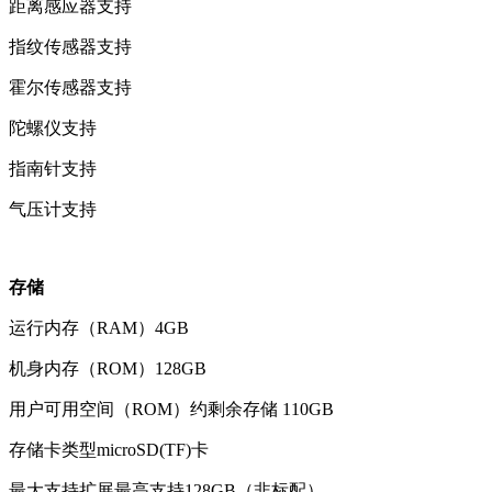
距离感应器
支持
指纹传感器
支持
霍尔传感器
支持
陀螺仪
支持
指南针
支持
气压计
支持
存储
运行内存（RAM）
4GB
机身内存（ROM）
128GB
用户可用空间（ROM）
约剩余存储 110GB
存储卡类型
microSD(TF)卡
最大支持扩展
最高支持128GB（非标配）