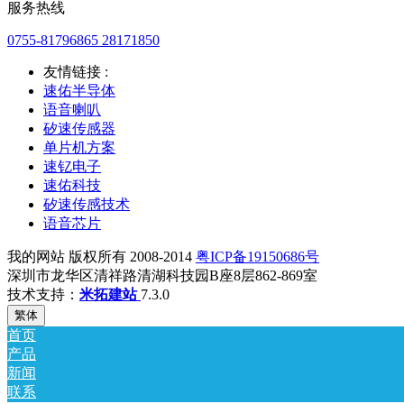
服务热线
0755-81796865 28171850
友情链接 :
速佑半导体
语音喇叭
矽速传感器
单片机方案
速钇电子
速佑科技
矽速传感技术
语音芯片
我的网站 版权所有 2008-2014
粤ICP备19150686号
深圳市龙华区清祥路清湖科技园B座8层862-869室
技术支持：
米拓建站
7.3.0
繁体
首页
产品
新闻
联系