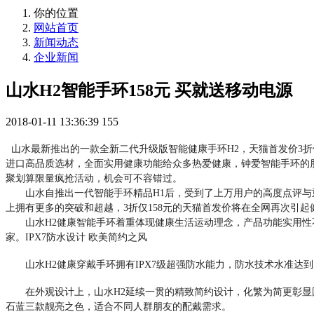
你的位置
网站首页
新闻动态
企业新闻
山水H2智能手环158元 买就送移动电源
2018-01-11 13:36:39
155
山水最新推出的一款全新二代升级版智能健康手环H2，天猫首发价3折
进口高品质选材，全面实用健康功能给众多热爱健康，钟爱智能手环的朋
聚划算限量疯抢活动，机会可不容错过。
山水自推出一代智能手环精品H1后，受到了上万用户的高度点评与重
上拥有更多的突破和超越，3折仅158元的天猫首发价将在全网再次引起
山水H2健康智能手环着重体现健康生活运动理念，产品功能实用性不
家。IPX7防水设计 欧美简约之风
山水H2健康穿戴手环拥有IPX7级超强防水能力，防水技术水准达到日
在外观设计上，山水H2延续一贯的精致简约设计，化繁为简更彰显国
石蓝三款靓亮之色，适合不同人群朋友的配戴需求。