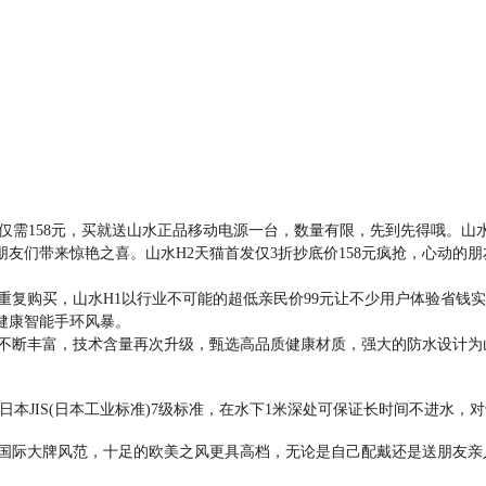
仅需158元，买就送山水正品移动电源一台，数量有限，先到先得哦。山
友们带来惊艳之喜。山水H2天猫首发仅3折抄底价158元疯抢，心动的
复购买，山水H1以行业不可能的超低亲民价99元让不少用户体验省钱实
健康智能手环风暴。
断丰富，技术含量再次升级，甄选高品质健康材质，强大的防水设计为山
本JIS(日本工业标准)7级标准，在水下1米深处可保证长时间不进水
际大牌风范，十足的欧美之风更具高档，无论是自己配戴还是送朋友亲人