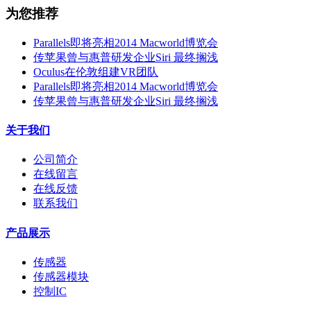
为您推荐
Parallels即将亮相2014 Macworld博览会
传苹果曾与惠普研发企业Siri 最终搁浅
Oculus在伦敦组建VR团队
Parallels即将亮相2014 Macworld博览会
传苹果曾与惠普研发企业Siri 最终搁浅
关于我们
公司简介
在线留言
在线反馈
联系我们
产品展示
传感器
传感器模块
控制IC