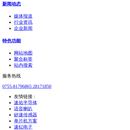
新闻动态
媒体报道
行业资讯
企业新闻
特色功能
网站地图
聚合标签
站内搜索
服务热线
0755-81796865 28171850
友情链接 :
速佑半导体
语音喇叭
矽速传感器
单片机方案
速钇电子