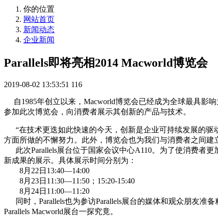
你的位置
网站首页
新闻动态
企业新闻
Parallels即将亮相2014 Macworld博览会
2019-08-02 13:53:51
116
自1985年创立以来，Macworld博览会已经成为全球最具影
参加此次博览会，向消费者展示其创新的产品与技术。
“在技术更迭如此快速的今天，创新是企业可持续发展的驱动力。” 
方面所做的不懈努力。此外，博览会也为我们与消费者之间建
此次Parallels展台位于国家会议中心A110。为了使消费者
新成果的展示。具体展示时间分别为：
8月22日13:40—14:00
8月23日11:30—11:50；15:20-15:40
8月24日11:00—11:20
同时，Parallels也为参访Parallels展台的媒体和观众
Parallels Macworld展台一探究竟。